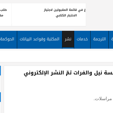
ناظرة
بلاغ في قائمة المقبولين لاجتياز
طلب ع
في رتبة
الاختبار الكتابي
مهن
متصرف مساعد بعنوان سنة 2023-
 ومحاسبة
يعلن معهد تونس للترجمة عن
نشر إعلان فتح مناظرة خارجية
باخ
الترجمة
خدمات
نشر
المكتبة وقواعد البيانات
الحوكمة
لانتداب عون في رتبة متصرف
الأخبار
مساعد لفائدة معهد تونس
نتائج
للترجمة.
ة نيل والفرات تمّ النشر الإلكتروني
، مراسلات
.