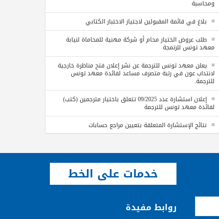
ومحاسبة
بلاغ في قائمة المقبولين لاجتياز الاختبار الكتابي
طلب عروض الختيار محام أو شركة مهنية للمحاماة لنيابة
معهد تونس للرتمجة
يعلن معهد تونس للترجمة عن نشر إعلان فتح مناظرة خارجية
لانتداب عون في رتبة متصرف مساعد لفائدة معهد تونس
للترجمة.
إعلان استشارة عدد 09/2025 تتعلق باختيار مترجمين (كتب)
لفائدة معهد تونس للترجمة
نتائج الإستشارة المتعلقة بتعيين مراجع حسابات
خدمات على الخط
روابط مفيدة