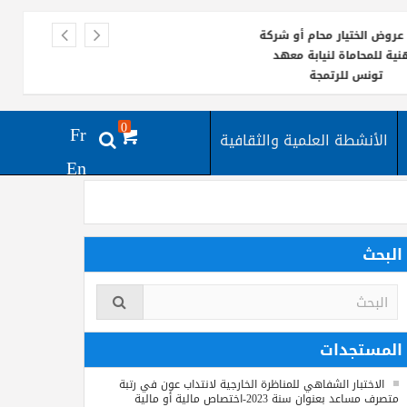
روض الختيار محام أو شركة
ية للمحاماة لنيابة معهد
تونس للرتمجة
إعلان استشارة عدد 09/2025 تتعلق
0
Fr
تيار مترجمين (كتب) لفائدة
الأنشطة العلمية والثقافية
معهد تونس للترجمة
En
 الإستشارة المتعلقة بتعيين
مراجع حسابات
البحث
المستجدات
الاختبار الشفاهي للمناظرة الخارجية لانتداب عون في رتبة
متصرف مساعد بعنوان سنة 2023-اختصاص مالية أو مالية