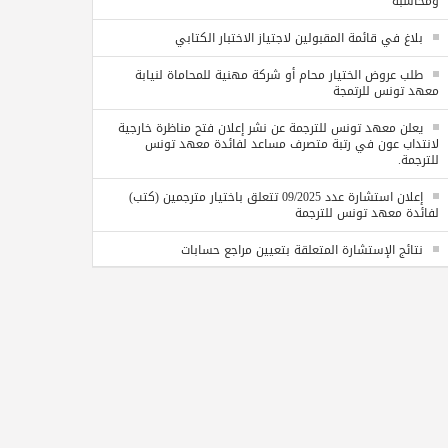
ومحاسبة
بلاغ في قائمة المقبولين لاجتياز الاختبار الكتابي
طلب عروض الختيار محام أو شركة مهنية للمحاماة لنيابة
معهد تونس للرتمجة
يعلن معهد تونس للترجمة عن نشر إعلان فتح مناظرة خارجية
لانتداب عون في رتبة متصرف مساعد لفائدة معهد تونس
للترجمة.
إعلان استشارة عدد 09/2025 تتعلق باختيار مترجمين (كتب)
لفائدة معهد تونس للترجمة
نتائج الإستشارة المتعلقة بتعيين مراجع حسابات