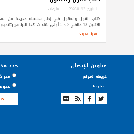
|
التاريخ: 2020/01/13
|
٠ تعليقات
كتاب القول والمقول في إطار سلسلة جديدة من المحا
الاثنين 13 جانفي 2020 أولى لقاءات هذا البرنامج بتقديم كتاب "القول والمقول" لأوزالد ديكرو، ترجمة ...
إقرأ المزيد
عناوين الإتصال
حدد مد
غير ك
خريطة الموقع
متوس
اتصل بنا