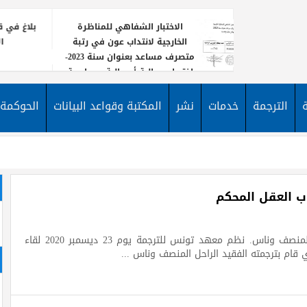
الاختبار الشفاهي للمناظرة
بلاغ في قا
الخارجية لانتداب عون في رتبة
ا
متصرف مساعد بعنوان سنة 2023-
اختصاص مالية أو مالية ومحاسبة
يعلن معه
نشر إعلا
الترجمة
خدمات
نشر
المكتبة وقواعد البيانات
الحوكمة
لانتداب
الأخبار
مساعد 
ب العقل المحكم
وفاء إلى روح عالم الاجتماع التونسي الأستاذ الدكتور المنصف وناس. نظم معهد تونس للترجمة يوم 23 ديسمبر 2020 لقاء
 قام بترجمته الفقيد الراحل المنصف وناس ...