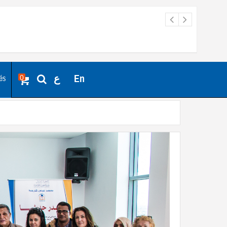
ع
En
0
tés