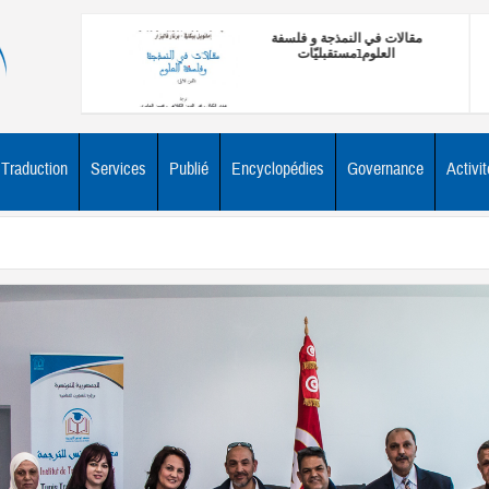
مقالات في النمذجة و فلسفة
الم
العلوم1مستقبليّات
1مستقبليّات
الم
Traduction
Services
Publié
Encyclopédies
Governance
Activi
Actualité