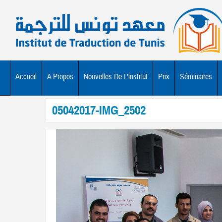
ْطُورْنَة
مستقبليّات
ْطُورْنَة
ضاد
Accueil
A Propos
Nouvelles De L’institut
Prix
Séminaires
05042017-IMG_2502