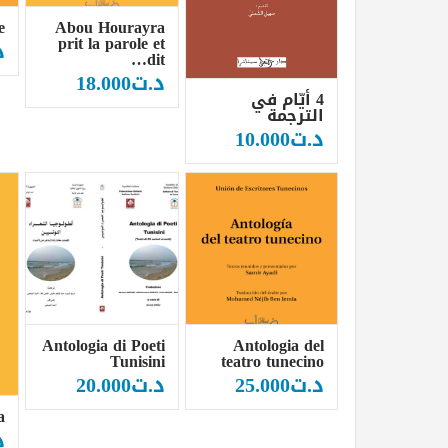
e
Abou Hourayra
prit la parole et
د
dit…
د.ت
18.000
4 أيّام في
الترجمة
د.ت
10.000
Antologia di Poeti
Antologia del
Tunisini
teatro tunecino
د.ت
25.000
د.ت
20.000
a
د