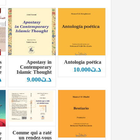
s
Apostasy in
Antologia poética
e
Contemporary
د.ت
10.000
e
Islamic Thought
د.ت
9.000
د
Comme qui a raté
e
un rendez-vous
r