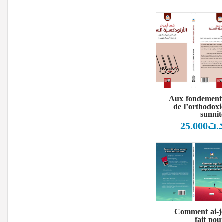
Aux fondement
de l’orthodoxi
sunnit
.ت
25.000
Comment ai-j
fait pou