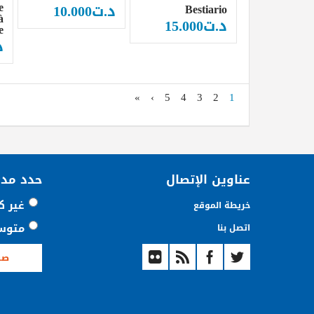
e
د.ت
10.000
Bestiario
à
د.ت
15.000
e
د
»
›
5
4
3
2
1
عناوين الإتصال
حدد مد
غير ك
خريطة الموقع
متوس
اتصل بنا