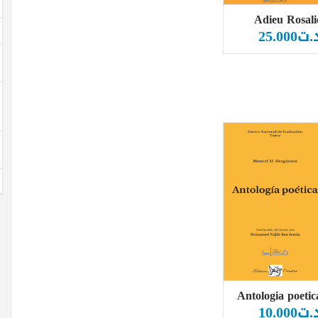
Adieu Rosali
.ت
25.000
Antologia poetic
.ت
10.000