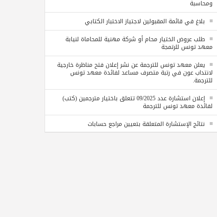
ومحاسبة
بلاغ في قائمة المقبولين لاجتياز الاختبار الكتابي
طلب عروض الختيار محام أو شركة مهنية للمحاماة لنيابة
معهد تونس للرتمجة
يعلن معهد تونس للترجمة عن نشر إعلان فتح مناظرة خارجية
لانتداب عون في رتبة متصرف مساعد لفائدة معهد تونس
للترجمة.
إعلان استشارة عدد 09/2025 تتعلق باختيار مترجمين (كتب)
لفائدة معهد تونس للترجمة
نتائج الإستشارة المتعلقة بتعيين مراجع حسابات