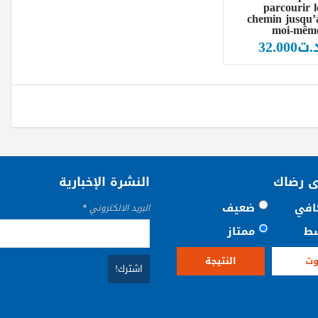
parcourir l
chemin jusqu’
moi-mêm
.ت
32.000
ى رضاك
النشرة الإخبارية
افي
ضعيف
البريد الالكتروني
*
ط
ممتاز