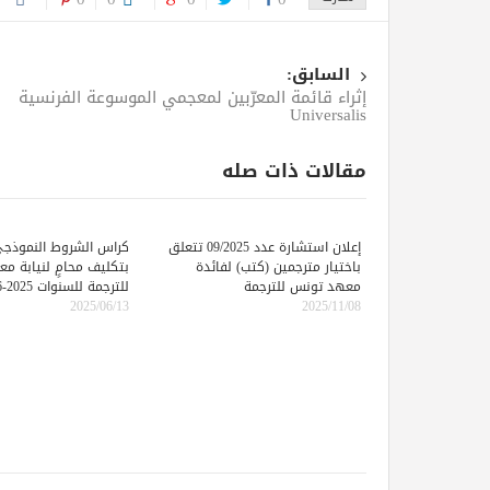
السابق:
إثراء قائمة المعرّبين لمعجمي الموسوعة الفرنسية
Universalis
مقالات ذات صله
إعلان استشارة عدد 09/2025 تتعلق
كراس الشروط النموذجي
باختيار مترجمين (كتب) لفائدة
بتكليف محامٍ لنيابة م
معهد تونس للترجمة
للترجمة للسنوات 2025-2026-2027
2025/06/13
2025/11/08