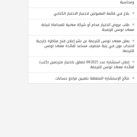
ومحاسبة
بلاغ في قائمة المقبولين لاجتياز الاختبار الكتابي
طلب عروض الختيار محام أو شركة مهنية للمحاماة لنيابة
معهد تونس للرتمجة
يعلن معهد تونس للترجمة عن نشر إعلان فتح مناظرة خارجية
لانتداب عون في رتبة متصرف مساعد لفائدة معهد تونس
للترجمة.
إعلان استشارة عدد 09/2025 تتعلق باختيار مترجمين (كتب)
لفائدة معهد تونس للترجمة
نتائج الإستشارة المتعلقة بتعيين مراجع حسابات