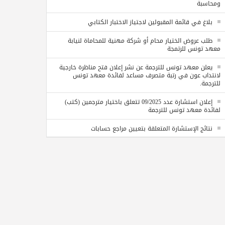
ومحاسبة
بلاغ في قائمة المقبولين لاجتياز الاختبار الكتابي
طلب عروض الختيار محام أو شركة مهنية للمحاماة لنيابة
معهد تونس للرتمجة
يعلن معهد تونس للترجمة عن نشر إعلان فتح مناظرة خارجية
لانتداب عون في رتبة متصرف مساعد لفائدة معهد تونس
للترجمة.
إعلان استشارة عدد 09/2025 تتعلق باختيار مترجمين (كتب)
لفائدة معهد تونس للترجمة
نتائج الإستشارة المتعلقة بتعيين مراجع حسابات