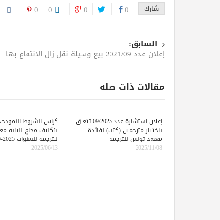
شارك
0
0
0
0
السابق:
إعلان عدد 2021/09 بيع وسيلة نقل زال الانتفاع بها
مقالات ذات صله
إعلان استشارة عدد 09/2025 تتعلق
كراس الشروط النموذجي
باختيار مترجمين (كتب) لفائدة
بتكليف محامٍ لنيابة م
معهد تونس للترجمة
للترجمة للسنوات 2025-2026-2027
2025/06/13
2025/11/08