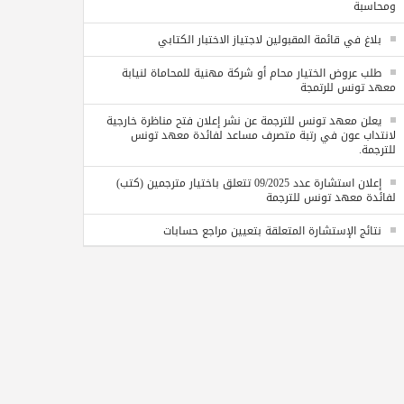
ومحاسبة
بلاغ في قائمة المقبولين لاجتياز الاختبار الكتابي
طلب عروض الختيار محام أو شركة مهنية للمحاماة لنيابة
معهد تونس للرتمجة
يعلن معهد تونس للترجمة عن نشر إعلان فتح مناظرة خارجية
لانتداب عون في رتبة متصرف مساعد لفائدة معهد تونس
للترجمة.
إعلان استشارة عدد 09/2025 تتعلق باختيار مترجمين (كتب)
لفائدة معهد تونس للترجمة
نتائج الإستشارة المتعلقة بتعيين مراجع حسابات