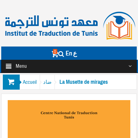
0
En
ع
Menu
La Musette de mirages
Accueil
ضاد