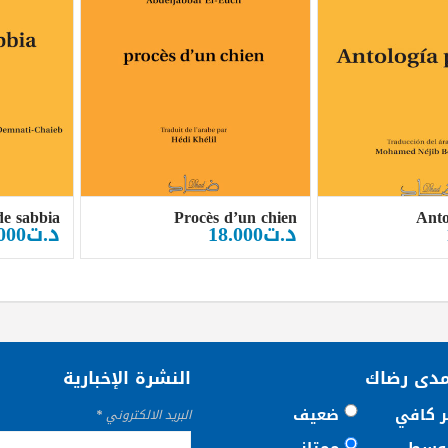
de sabbia
Procès d’un chien
Anto
د.ت
18.000
د.ت
000
مدى رضاك
النشرة الإخبارية
ر كافي
ضعيف
البريد الالكتروني
*
وسط
ممتاز