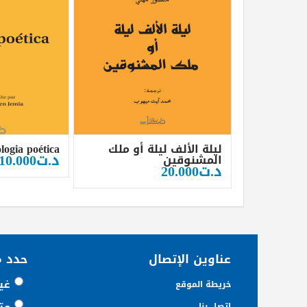
ليلة الألف ليلة أو ملك
logia poética
د.ت
10.000
المشنوقين
د.ت
20.000
عناوين الإتصال
حدد 
غي
خريطة الموقع
مت
اتصل بنا