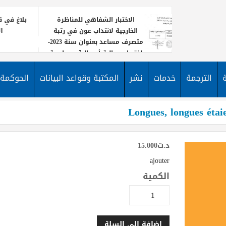
الاختبار الشفاهي للمناظرة
بلاغ في قا
الخارجية لانتداب عون في رتبة
ا
متصرف مساعد بعنوان سنة 2023-
اختصاص مالية أو مالية ومحاسبة
يعلن معه
نشر إعلا
الترجمة
خدمات
نشر
المكتبة وقواعد البيانات
الحوكمة
لانتداب
الأخبار
مساعد 
Longues, longues étai
د.ت
15.000
ajouter
الكمية
إضافة إلى السلة