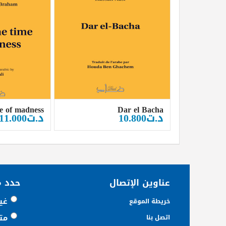
me of madness
Dar el Bacha
د.ت
10.800
د.ت
11.000
عناوين الإتصال
حدد 
غي
خريطة الموقع
مت
اتصل بنا