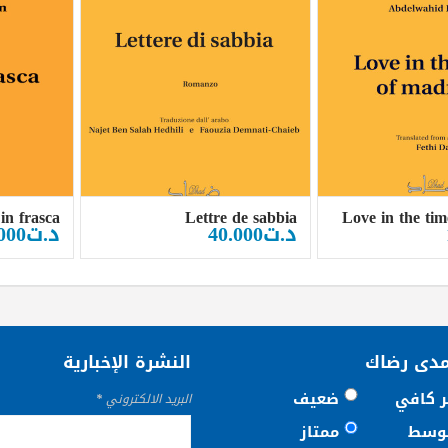
in frasca
Lettre de sabbia
Love in the ti
د.ت
40.000
د.ت
000
مدى رضاك
النشرة الإخبارية
ر كافي
ضعيف
البريد الالكتروني
*
وسط
ممتاز